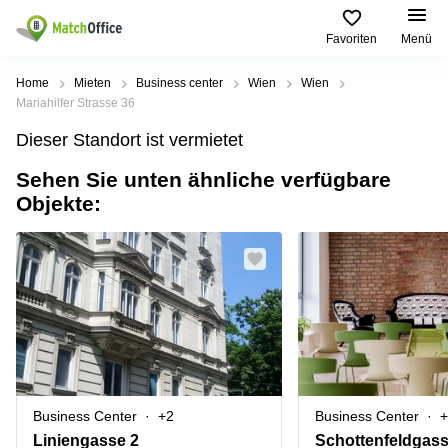
Favoriten
Menü
Mieten / Vermieten
Home
Mieten
Business center
Wien
Wien
Mariahilfer Strasse 36
Hilfe
Produktseiten
Beliebte
Beliebte
Dieser Standort ist vermietet
Städte
Suchanfragen
Büro
Sehen Sie unten ähnliche verfügbare
Über uns
mieten
Büro
Tuchlauben
Objekte:
mieten
7A
Business
Wien
Büro vermieten
Center
Leopold-
Coworking
Ungar-
Coworking
Space
Platz 2
Preis
Wien
Seminarraum
Ausstellungsstraße
Seminarraum
50
Anmelden
Virtual
Wien
Office
Wienerbergstraße
Geschäftsadresse
11
mieten Wien
Business Center
+2
Business Center
+
Margaretenstraße
Büro
70
Liniengasse 2
Schottenfeldgass