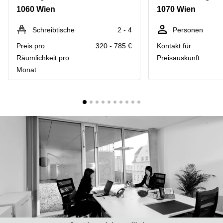
mieten
1060 Wien
1070 Wien
Wienerbergstraße
Salzburg
11/12A
Business
Schreibtische
2 - 4
Personen
Simmeringer
Center
Hauptstrasse
Preis pro
320 - 785 €
Kontakt für
Salzburg
24
Räumlichkeit pro
Preisauskunft
Coworking
Monat
Am
Salzburg
Tabor
Seminarraum
36
Salzburg
Donau-
Büro
City-
mieten
Strasse
Graz
7
Business
Schottenring
Center
16
Graz
Europaplatz
Coworking
2 1150
Space
Wien
Graz
Gertrude-
Büro
Fröhlich-