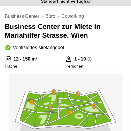
Standort nicht verfügbar
mieten
Sandner-
Linz
Straße
Business Center
Büro
Coworking
Coworking
Linz
Business Center zur Miete in
Mariahilfer Strasse, Wien
Verifiziertes Mietangebot
12 - 150 m²
1 - 10
Fläche
Personen