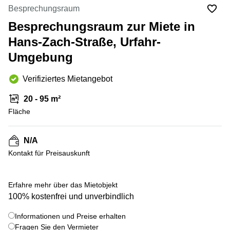
mieten
Besprechungsraum
Wienerbergstraße
Salzburg
11/12A
Besprechungsraum zur Miete in
Business
Simmeringer
Center
Hans-Zach-Straße, Urfahr-
Hauptstrasse
Salzburg
Umgebung
24
Coworking
Am
Salzburg
Verifiziertes Mietangebot
Tabor
Seminarraum
36
20 - 95 m²
Salzburg
Donau-
Fläche
Büro
City-
mieten
Strasse
Graz
7
N/A
Kontakt für Preisauskunft
Business
Schottenring
Center
16
Graz
Europaplatz
Erfahre mehr über das Mietobjekt
Coworking
2 1150
100% kostenfrei und unverbindlich
Space
Wien
Graz
Informationen und Preise erhalten
Gertrude-
Büro
Fröhlich-
Fragen Sie den Vermieter