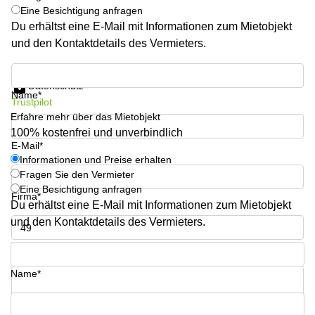
mieten
Sandner-
Eine Besichtigung anfragen
Linz
Straße
Du erhältst eine E-Mail mit Informationen zum Mietobjekt
und den Kontaktdetails des Vermieters.
Coworking
Linz
Informationen und Preise erhalten
Datenschutz
Name*
Trustpilot
Erfahre mehr über das Mietobjekt
100% kostenfrei und unverbindlich
E-Mail*
Informationen und Preise erhalten
Fragen Sie den Vermieter
Eine Besichtigung anfragen
Firma*
Du erhältst eine E-Mail mit Informationen zum Mietobjekt
und den Kontaktdetails des Vermieters.
Telefon*
Name*
Ihre Frage (optional)