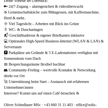
Deine Vorteile im Überblick:
🔑 24/7 Zugang – alarmgesichert & videoüberwacht
☕ Gemeinschaftsküche zum Mittagessen, mit Kaffeemaschine,
Herd & mehr..
🌞 Viel Tageslicht – Arbeiten mit Blick ins Grüne
🚿 WC- & Duschanlagen
📬 Geschäftsadresse & eigener Briefkasten inklusive
💻 Optionales High-Speed Business-Internet (WLAN & LAN) &
Serverraum
🅿️ Parkplätze am Gelände & 5 E-Ladestationen verfügbar mit
Sonnenstrom vom Dach
📅 Besprechungsräume flexibel buchbar
👥 Community-Feeling – wertvolle Kontakte & Networking
direkt vor Ort
🚀 Unterstützung beim Start – Austausch mit erfahrenen
Unternehmer:innen
Interesse? Komm uns auf einen Café besuchen ☕
Oliver Schindlauer MSc · +43 660 31 11 403 · office@solix-