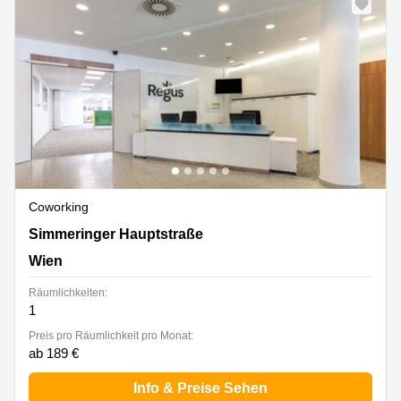
Coworking
Simmeringer Hauptstraße 24, Wien
Simmeringer Hauptstraße
Wien
Räumlichkeiten:
1
Preis pro Räumlichkeit pro Monat:
ab 189 €
Info & Preise Sehen