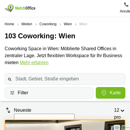
Anruf
Mieten / Vermieten
Home
Mieten
Coworking
Wien
Wien
103
Coworking
: Wien
Hilfe
Produktseiten
Beliebte
Beliebte
Städte
Suchanfragen
Coworking Space in Wien: Möblierte Shared Offices in
Büro
Über uns
zentraler Lage. Jetzt flexiblen Workspace für Ihr Business
mieten
Büro
Tuchlauben
mieten
7A
mieten
Mehr erfahren
Business
Wien
Büro vermieten
Center
Leopold-
Coworking
Ungar-
Coworking
Space
Platz 2
Preis
Wien
Seminarraum
Ausstellungsstraße
Filter
Karte
Seminarraum
50
Anmelden
Virtual
Wien
Office
Wienerbergstraße
Neueste
12
Geschäftsadresse
11
mieten Wien
pro
Margaretenstraße
Seite
Büro
70