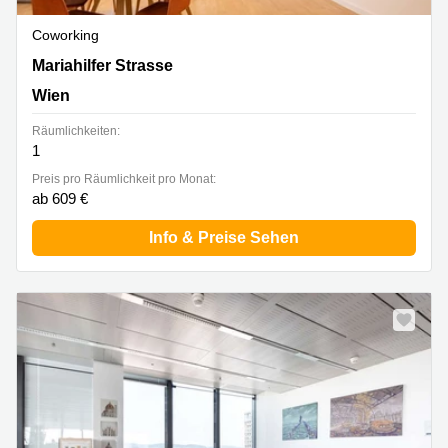
Coworking
Mariahilfer Strasse 123 / 3,3. OG, Wien
Mariahilfer Strasse
Wien
Räumlichkeiten:
1
Preis pro Räumlichkeit pro Monat:
ab 609 €
Info & Preise Sehen