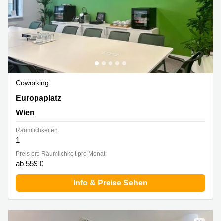
Coworking
Europaplatz 2/1/2 Regus Westbahnhof, BahnhofCity
Europaplatz
Wien West, Wien
Wien
Räumlichkeiten:
1
Preis pro Räumlichkeit pro Monat:
ab 559 €
Info & Preise Sehen