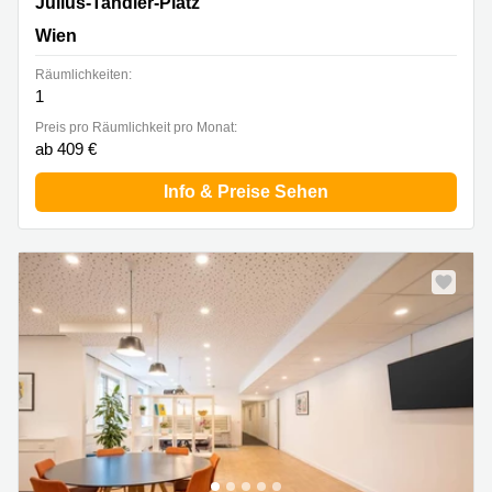
Julius-Tandler-Platz 3/Stiege B,Stock 9, Wien
Julius-Tandler-Platz
Wien
Räumlichkeiten:
1
Preis pro Räumlichkeit pro Monat:
ab 409 €
Info & Preise Sehen