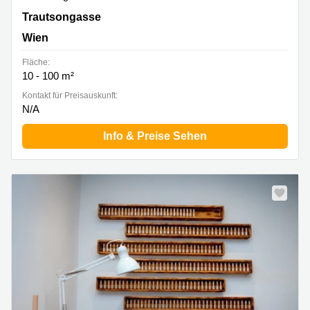
Trautsongasse, Wien
Trautsongasse
Wien
Fläche:
10 - 100 m²
Kontakt für Preisauskunft:
N/A
Info & Preise Sehen
Neu