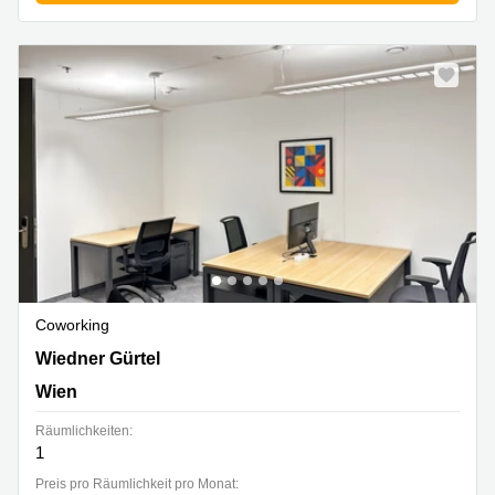
Coworking
Wiedner Gürtel 13,The Icon Vienna,Turm 24, 3. Etage,
Wiedner Gürtel
Wien
Wien
Räumlichkeiten:
1
Preis pro Räumlichkeit pro Monat: