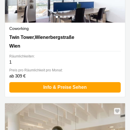
Coworking
Twin Tower,Wienerbergstraße 11/12A, Wien
Twin Tower,Wienerbergstraße
Wien
Räumlichkeiten:
1
Preis pro Räumlichkeit pro Monat:
ab 309 €
Info & Preise Sehen