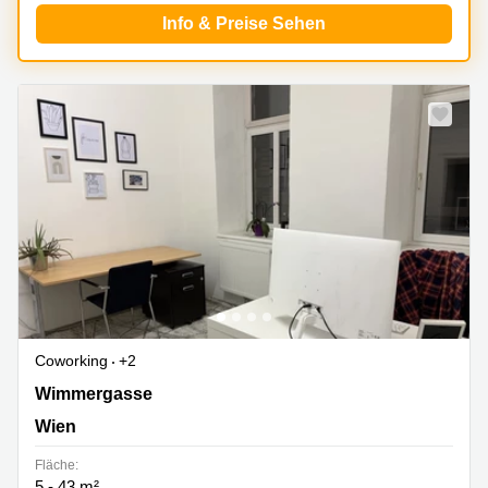
mieten
Sandner-
Info & Preise Sehen
Linz
Straße
Coworking
Linz
Neu
Coworking
+2
Wimmergasse 7, Wien
Wimmergasse
Wien
Fläche:
5 - 43 m²