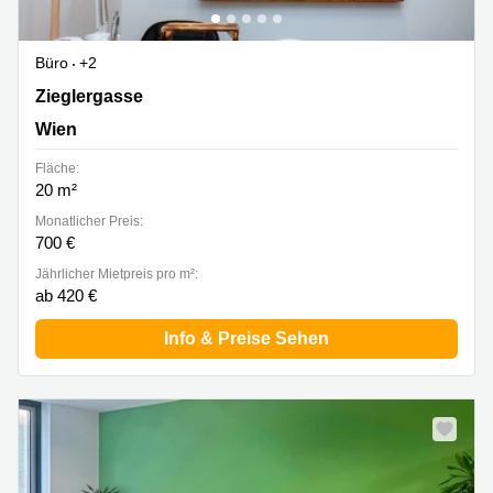
Büro
+2
Zieglergasse 36, Wien
Zieglergasse
Wien
Fläche:
20 m²
Monatlicher Preis:
700 €
Jährlicher Mietpreis pro m²:
ab 420 €
Info & Preise Sehen