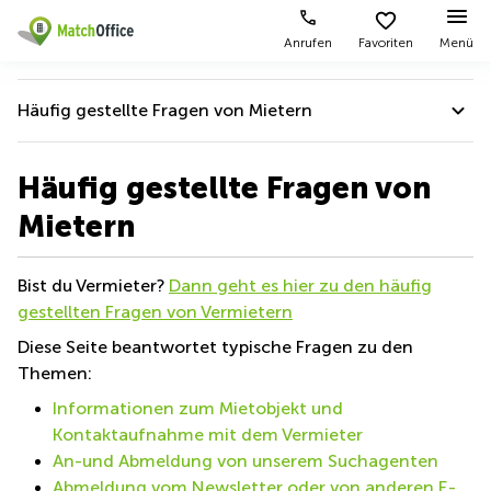
Anrufen
Favoriten
Menü
Mieten / Vermieten
Häufig gestellte Fragen von Mietern
Hilfe
Produktseiten
Beliebte
Beliebte
Städte
Suchanfragen
Hilfe
Häufig gestellte Fragen von
Büro
Über uns
mieten
Büro
Tuchlauben
Mietern
mieten
7A
Häufig gestellte Fragen von Mietern
Business
Wien
Büro vermieten
Center
Leopold-
Häufig gestellten Fragen von Vermietern
Bist du Vermieter?
Dann geht es hier zu den häufig
Coworking
Ungar-
Coworking
Space
Platz 2
gestellten Fragen von Vermietern
Preis
Wien
Hilfe für schnelleres Verleih
Seminarraum
Ausstellungsstraße
Diese Seite beantwortet typische Fragen zu den
Seminarraum
50
Themen:
Anmelden
Virtual
Quality Score
Wien
Office
Wienerbergstraße
Informationen zum Mietobjekt und
Geschäftsadresse
11
Partner badge
Kontaktaufnahme mit dem Vermieter
mieten Wien
Margaretenstraße
An-und Abmeldung von unserem Suchagenten
Büro
70
Abmeldung vom Newsletter oder von anderen E-