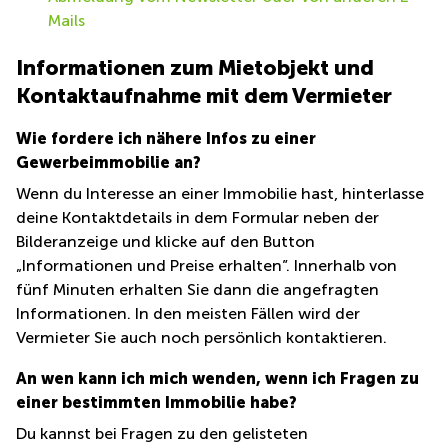
mieten
Mails
Wienerbergstraße
Salzburg
11/12A
Business
Informationen zum Mietobjekt und
Simmeringer
Center
Hauptstrasse
Kontaktaufnahme mit dem Vermieter
Salzburg
24
Coworking
Wie fordere ich nähere Infos zu einer
Am
Salzburg
Gewerbeimmobilie an?
Tabor
Seminarraum
36
Wenn du Interesse an einer Immobilie hast, hinterlasse
Salzburg
Donau-
deine Kontaktdetails in dem Formular neben der
Büro
City-
Bilderanzeige und klicke auf den Button
mieten
Strasse
„Informationen und Preise erhalten”. Innerhalb von
Graz
7
fünf Minuten erhalten Sie dann die angefragten
Business
Schottenring
Informationen. In den meisten Fällen wird der
Center
16
Vermieter Sie auch noch persönlich kontaktieren.
Graz
Europaplatz
Coworking
2 1150
An wen kann ich mich wenden, wenn ich Fragen zu
Space
Wien
einer bestimmten Immobilie habe?
Graz
Gertrude-
Du kannst bei Fragen zu den gelisteten
Büro
Fröhlich-