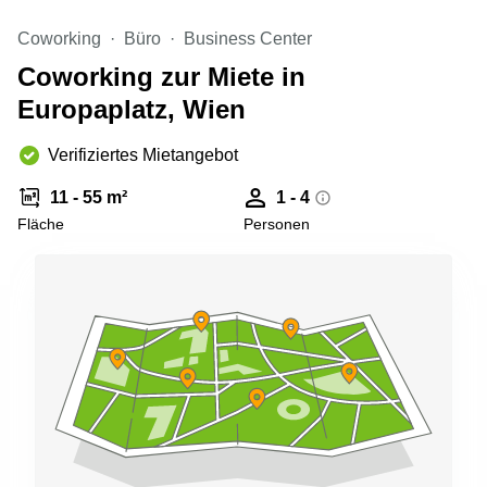
mieten
Sandner-
Linz
Straße
Coworking
Büro
Business Center
Coworking
Coworking zur Miete in
Linz
Europaplatz, Wien
Verifiziertes Mietangebot
11 - 55 m²
1 - 4
Fläche
Personen