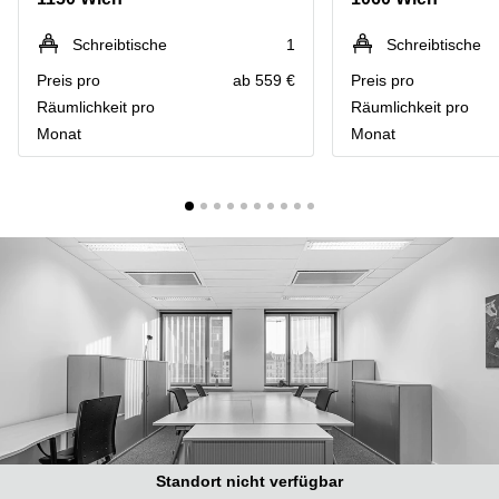
mieten
Wienerbergstraße
Salzburg
11/12A
Schreibtische
1
Schreibtische
Business
Preis pro
ab 559 €
Preis pro
Simmeringer
Center
Hauptstrasse
Salzburg
Räumlichkeit pro
Räumlichkeit pro
24
Monat
Monat
Coworking
Am
Salzburg
Tabor
Seminarraum
36
Salzburg
Donau-
Büro
City-
mieten
Strasse
Graz
7
Business
Schottenring
Center
16
Graz
Europaplatz
Coworking
2 1150
Space
Wien
Graz
Gertrude-
Standort nicht verfügbar
Büro
Fröhlich-