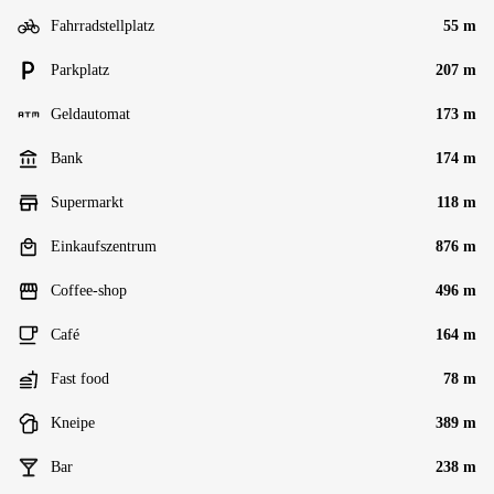
Fahrradstellplatz
55 m
Parkplatz
207 m
Geldautomat
173 m
Bank
174 m
Supermarkt
118 m
Einkaufszentrum
876 m
Coffee-shop
496 m
Café
164 m
Fast food
78 m
Kneipe
389 m
Bar
238 m