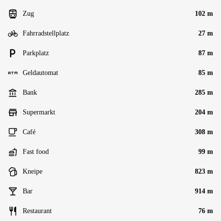
Zug
102 m
Fahrradstellplatz
27 m
Parkplatz
87 m
Geldautomat
85 m
Bank
285 m
Supermarkt
204 m
Café
308 m
Fast food
99 m
Kneipe
823 m
Bar
914 m
Restaurant
76 m