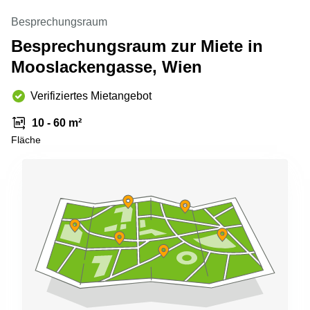
mieten
Sandner-
Linz
Straße
Besprechungsraum
Besprechungsraum zur Miete in
Coworking
Linz
Mooslackengasse, Wien
Verifiziertes Mietangebot
10 - 60 m²
Fläche