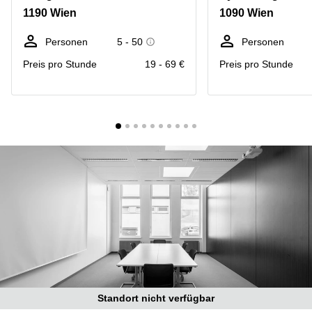
mieten
1190 Wien
1090 Wien
Wienerbergstraße
Salzburg
11/12A
Business
Personen
5 - 50
Personen
Simmeringer
Center
Hauptstrasse
Preis pro Stunde
19 - 69 €
Preis pro Stunde
Salzburg
24
Coworking
Am
Salzburg
Tabor
Seminarraum
36
Salzburg
Donau-
Büro
City-
mieten
Strasse
Graz
7
Business
Schottenring
Center
16
Graz
Europaplatz
Coworking
2 1150
Space
Wien
Graz
Gertrude-
Standort nicht verfügbar
Büro
Fröhlich-