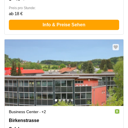
Preis pro Stunde:
ab 18 €
Info & Preise Sehen
Business Center
+2
Birkenstrasse 2, Salzburg
Birkenstrasse