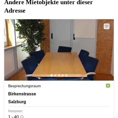
Andere Mietobjekte unter dieser
Adresse
Besprechungsraum
Birkenstrasse 2, Salzburg
Birkenstrasse
Salzburg
Personen:
1 - 40