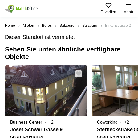
Favoriten
Menü
Mieten / Vermieten
Home
Mieten
Büros
Salzburg
Salzburg
Birkenstrasse 2
Dieser Standort ist vermietet
Hilfe
Produktseiten
Beliebte
Beliebte
Städte
Suchanfragen
Sehen Sie unten ähnliche verfügbare
Büro
Objekte:
Über uns
mieten
Büro
Tuchlauben
mieten
7A
Business
Wien
Büro vermieten
Center
Leopold-
Coworking
Ungar-
Coworking
Space
Platz 2
Preis
Wien
Seminarraum
Ausstellungsstraße
Seminarraum
50
Anmelden
Virtual
Wien
Office
Wienerbergstraße
Geschäftsadresse
11
Business Center
+2
Coworking
+2
mieten Wien
Margaretenstraße
Josef-Schwer-Gasse 9
Sterneckstraße 5
Büro
70
5020 Salzburg
5020 Salzburg