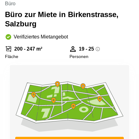
Büro
mieten
Sandner-
Linz
Straße
Büro zur Miete in Birkenstrasse,
Coworking
Salzburg
Linz
Verifiziertes Mietangebot
200 - 247 m²
19 - 25
Fläche
Personen