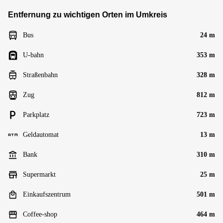
Entfernung zu wichtigen Orten im Umkreis
Bus
24 m
U-bahn
353 m
Straßenbahn
328 m
Zug
812 m
Parkplatz
723 m
Geldautomat
13 m
Bank
310 m
Supermarkt
25 m
Einkaufszentrum
501 m
Coffee-shop
464 m