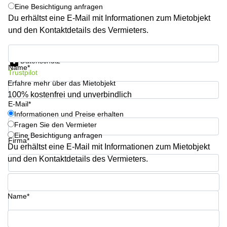
mieten
Sandner-
Eine Besichtigung anfragen
Linz
Straße
Du erhältst eine E-Mail mit Informationen zum Mietobjekt
und den Kontaktdetails des Vermieters.
Coworking
Linz
Informationen und Preise erhalten
Datenschutz
Name*
Trustpilot
Erfahre mehr über das Mietobjekt
100% kostenfrei und unverbindlich
E-Mail*
Informationen und Preise erhalten
Fragen Sie den Vermieter
Eine Besichtigung anfragen
Firma*
Du erhältst eine E-Mail mit Informationen zum Mietobjekt
und den Kontaktdetails des Vermieters.
Telefon*
Name*
Ihre Frage (optional)