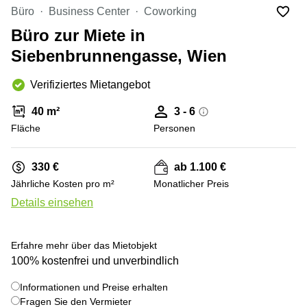
mieten
Büro
Business Center
Coworking
Wienerbergstraße
Salzburg
11/12A
Büro zur Miete in
Business
Simmeringer
Center
Siebenbrunnengasse, Wien
Hauptstrasse
Salzburg
24
Verifiziertes Mietangebot
Coworking
Am
Salzburg
Tabor
40 m²
3 - 6
Seminarraum
36
Fläche
Personen
Salzburg
Donau-
Büro
City-
330 €
ab 1.100 €
mieten
Strasse
Graz
7
Jährliche Kosten pro m²
Monatlicher Preis
Details einsehen
Business
Schottenring
Center
16
Graz
Europaplatz
Erfahre mehr über das Mietobjekt
Coworking
2 1150
100% kostenfrei und unverbindlich
Space
Wien
Graz
Informationen und Preise erhalten
Gertrude-
Fragen Sie den Vermieter
Büro
Fröhlich-