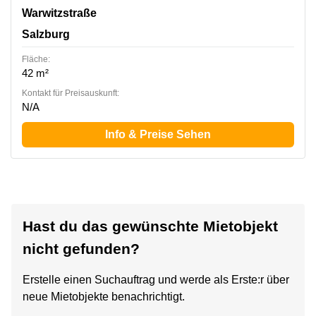
Warwitzstraße 9, Salzburg
Warwitzstraße
Salzburg
Fläche:
42 m²
Kontakt für Preisauskunft:
N/A
Info & Preise Sehen
Hast du das gewünschte Mietobjekt
nicht gefunden?
Erstelle einen Suchauftrag und werde als Erste:r über
neue Mietobjekte benachrichtigt.