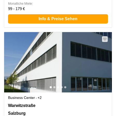
Monatliche Miete:
99 - 179 €
Info & Preise Sehen
Business Center
+2
Warwitzstraße 9, Salzburg
Warwitzstraße
Salzburg