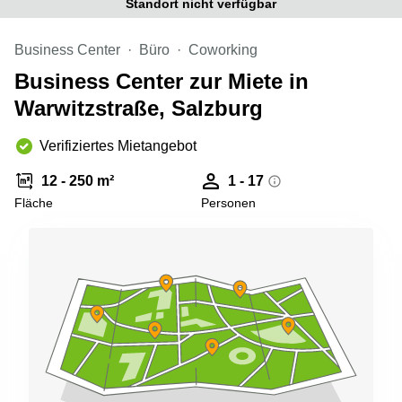
Standort nicht verfügbar
mieten
Sandner-
Linz
Straße
Business Center
Büro
Coworking
Coworking
Linz
Business Center zur Miete in
Warwitzstraße, Salzburg
Verifiziertes Mietangebot
12 - 250 m²
1 - 17
Fläche
Personen