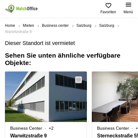
Favoriten
Menü
Mieten / Vermieten
Home
Mieten
Business center
Salzburg
Salzburg
Warwitzstraße 9
Hilfe
Produktseiten
Beliebte
Beliebte
Dieser Standort ist vermietet
Städte
Suchanfragen
Büro
Sehen Sie unten ähnliche verfügbare
Über uns
mieten
Büro
Tuchlauben
Objekte:
mieten
7A
Business
Wien
Büro vermieten
Center
Leopold-
Coworking
Ungar-
Coworking
Space
Platz 2
Preis
Wien
Seminarraum
Ausstellungsstraße
Seminarraum
50
Anmelden
Virtual
Wien
Office
Wienerbergstraße
Geschäftsadresse
11
mieten Wien
Business Center
+2
Business Center
+
Margaretenstraße
Büro
70
Warwitzstraße 9
Sterneckstraße 5