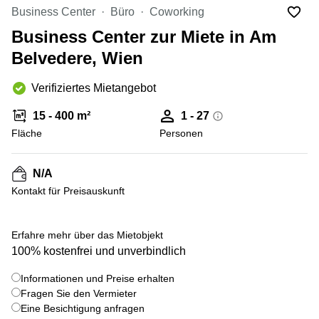
mieten
Business Center
Büro
Coworking
Wienerbergstraße
Salzburg
11/12A
Business Center zur Miete in Am
Business
Simmeringer
Center
Belvedere, Wien
Hauptstrasse
Salzburg
24
Verifiziertes Mietangebot
Coworking
Am
Salzburg
Tabor
15 - 400 m²
1 - 27
Seminarraum
36
Fläche
Personen
Salzburg
Donau-
Büro
City-
N/A
mieten
Strasse
Graz
7
Kontakt für Preisauskunft
Business
Schottenring
Center
16
+ 9 bilder
Erfahre mehr über das Mietobjekt
Graz
100% kostenfrei und unverbindlich
Europaplatz
Coworking
2 1150
Space
Wien
Informationen und Preise erhalten
Graz
Fragen Sie den Vermieter
Gertrude-
Eine Besichtigung anfragen
Büro
Fröhlich-