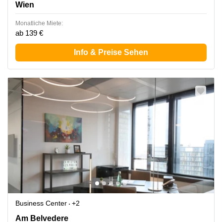
Wien
Monatliche Miete:
ab 139 €
Info & Preise Sehen
Business Center
+2
Am Belvedere 8, Wien
Am Belvedere