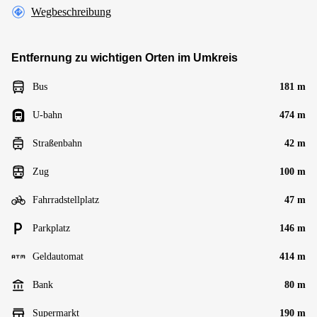
Wegbeschreibung
Entfernung zu wichtigen Orten im Umkreis
Bus
181 m
U-bahn
474 m
Straßenbahn
42 m
Zug
100 m
Fahrradstellplatz
47 m
Parkplatz
146 m
Geldautomat
414 m
Bank
80 m
Supermarkt
190 m