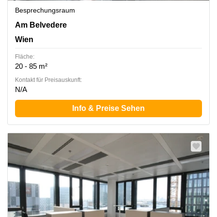
Besprechungsraum
Am Belvedere 8, Wien
Am Belvedere
Wien
Fläche:
20 - 85 m²
Kontakt für Preisauskunft:
N/A
Info & Preise Sehen