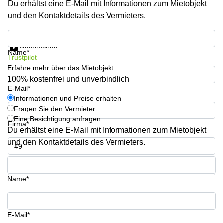
Du erhältst eine E-Mail mit Informationen zum Mietobjekt
mieten
Sandner-
Linz
Straße
und den Kontaktdetails des Vermieters.
Coworking
Informationen und Preise erhalten
Linz
Datenschutz
Name*
Trustpilot
Erfahre mehr über das Mietobjekt
100% kostenfrei und unverbindlich
E-Mail*
Informationen und Preise erhalten
Fragen Sie den Vermieter
Eine Besichtigung anfragen
Firma*
Du erhältst eine E-Mail mit Informationen zum Mietobjekt
und den Kontaktdetails des Vermieters.
Telefon*
Name*
Ihre Frage (optional)
E-Mail*