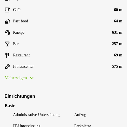
Café
60 m
Fast food
64 m
Kneipe
631 m
Bar
257 m
Restaurant
69 m
Fitnesscenter
575 m
Mehr zeigen
Einrichtungen
Basic
Administrative Unterstützung
Aufzug
IT-Unterstützung
Parkplätze