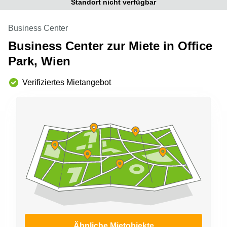
Standort nicht verfügbar
mieten
Sandner-
Linz
Straße
Business Center
Coworking
Linz
Business Center zur Miete in Office
Park, Wien
Verifiziertes Mietangebot
Ähnliche Mietobjekte