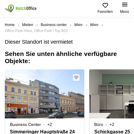
Favoriten
Menü
Mieten / Vermieten
Home
Mieten
Business center
Wien
Wien
Office-Park-Allee, Office Park I Top B02
Hilfe
Produktseiten
Beliebte
Beliebte
Dieser Standort ist vermietet
Städte
Suchanfragen
Büro
Sehen Sie unten ähnliche verfügbare
Über uns
mieten
Büro
Tuchlauben
Objekte:
mieten
7A
Business
Wien
Büro vermieten
Center
Leopold-
Coworking
Ungar-
Coworking
Space
Platz 2
Preis
Wien
Seminarraum
Ausstellungsstraße
Seminarraum
50
Anmelden
Virtual
Wien
Office
Wienerbergstraße
Geschäftsadresse
11
mieten Wien
Business Center
+2
Büro
+2
Margaretenstraße
Büro
70
Simmeringer Hauptstraße 24
Schickgasse 25