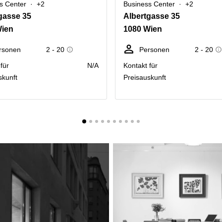
s Center
+2
Business Center
+2
gasse 35
Albertgasse 35
Wien
1080 Wien
rsonen
2 - 20
Personen
2 - 20
für
N/A
Kontakt für
skunft
Preisauskunft