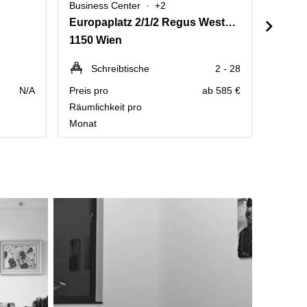
Business Center
+2
Busine
Europaplatz 2/1/2 Regus Westbahnhof, BahnhofCity Wien West
Mariah
1150 Wien
1060 
Schreibtische
2 - 28
Sc
N/A
Preis pro
ab 585 €
Preis p
Räumlichkeit pro
Räumlic
Monat
Monat