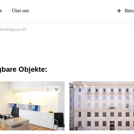
fe
Über uns
Büro
tenfeldgasse 85
gbare Objekte: