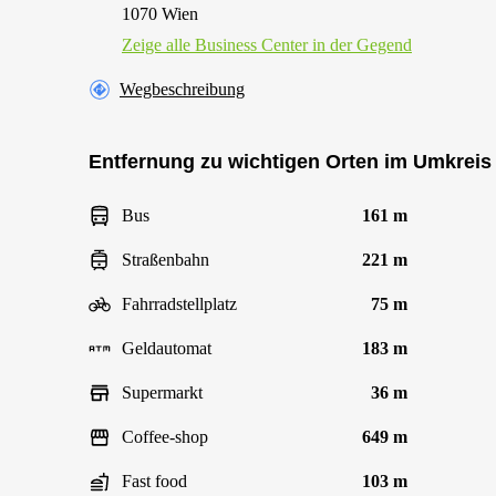
1070 Wien
Zeige alle Business Center in der Gegend
Wegbeschreibung
Entfernung zu wichtigen Orten im Umkreis
Bus
161 m
Straßenbahn
221 m
Fahrradstellplatz
75 m
Geldautomat
183 m
Supermarkt
36 m
Coffee-shop
649 m
Fast food
103 m