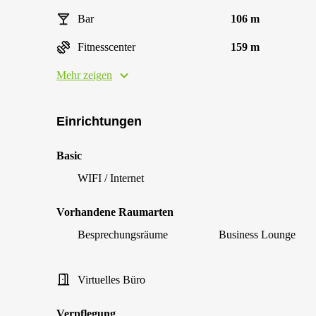
Bar
106 m
Fitnesscenter
159 m
Mehr zeigen
Einrichtungen
Basic
WIFI / Internet
Vorhandene Raumarten
Besprechungsräume
Business Lounge
Virtuelles Büro
Verpflegung