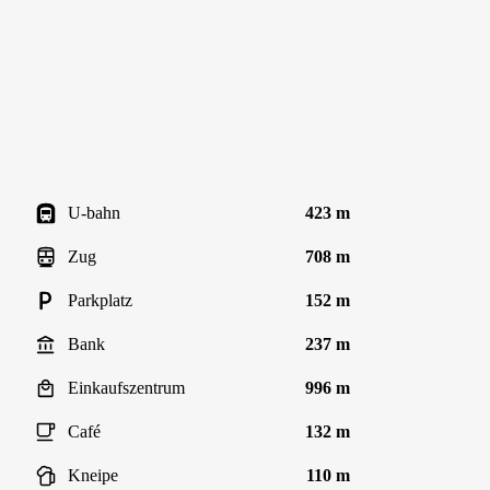
U-bahn
423 m
Zug
708 m
Parkplatz
152 m
Bank
237 m
Einkaufszentrum
996 m
Café
132 m
Kneipe
110 m