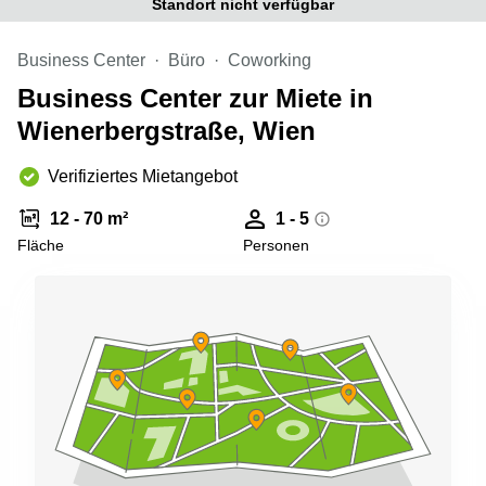
Standort nicht verfügbar
mieten
Sandner-
Linz
Straße
Business Center
Büro
Coworking
Coworking
Linz
Business Center zur Miete in
Wienerbergstraße, Wien
Verifiziertes Mietangebot
12 - 70 m²
1 - 5
Fläche
Personen