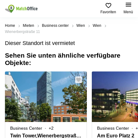
Favoriten
Menü
Mieten / Vermieten
Home
Mieten
Business center
Wien
Wien
Wienerbergstraße 11
Hilfe
Produktseiten
Beliebte
Beliebte
Dieser Standort ist vermietet
Städte
Suchanfragen
Büro
Sehen Sie unten ähnliche verfügbare
Über uns
mieten
Büro
Tuchlauben
Objekte:
mieten
7A
Business
Wien
Büro vermieten
Center
Leopold-
Coworking
Ungar-
Coworking
Space
Platz 2
Preis
Wien
Seminarraum
Ausstellungsstraße
Seminarraum
50
Anmelden
Virtual
Wien
Office
Wienerbergstraße
Geschäftsadresse
11
mieten Wien
Business Center
+2
Business Center
+
Margaretenstraße
Büro
70
Twin Tower,Wienerbergstraße 11/12A
Am Euro Platz 2