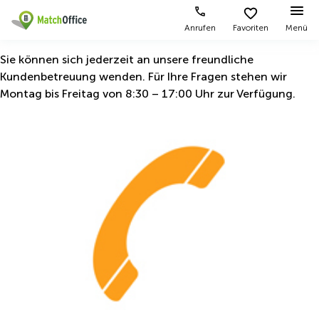
Anrufen
Favoriten
Menü
Mieten / Vermieten
Sie können sich jederzeit an unsere freundliche
Kundenbetreuung wenden. Für Ihre Fragen stehen wir
Montag bis Freitag von 8:30 – 17:00 Uhr zur Verfügung.
Hilfe
Produktseiten
Beliebte
Beliebte
Städte
Suchanfragen
Büro
Über uns
mieten
Büro
Tuchlauben
mieten
7A
Business
Wien
Büro vermieten
Center
Leopold-
Coworking
Ungar-
Coworking
Space
Platz 2
Preis
Wien
Seminarraum
Ausstellungsstraße
Seminarraum
50
Anmelden
Virtual
Wien
Office
Wienerbergstraße
Geschäftsadresse
11
mieten Wien
Margaretenstraße
Büro
70