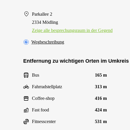
Parkallee 2
2334 Mödling
Zeige alle besprechungsraum in der Gegend
Wegbeschreibung
Entfernung zu wichtigen Orten im Umkreis
Bus
165 m
Fahrradstellplatz
313 m
Coffee-shop
416 m
Fast food
424 m
Fitnesscenter
531 m