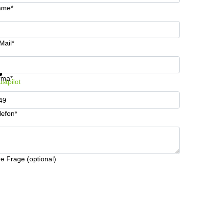
ame*
Mail*
formationen und Preise erhalten
Datenschutz
rma*
ustpilot
lefon*
re Frage (optional)