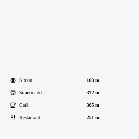
S-train
183 m
Supermarkt
372 m
Café
385 m
Restaurant
251 m