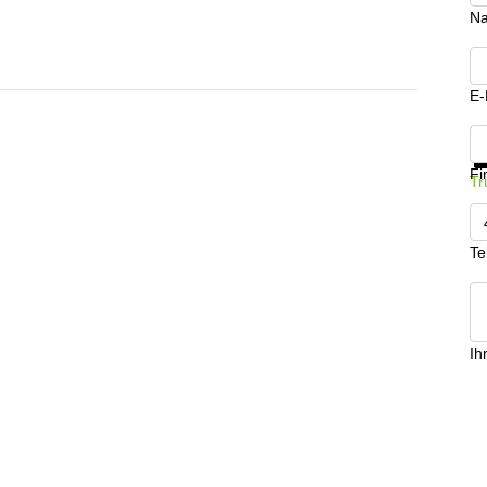
N
E-
In
Fi
Tr
Te
Ih