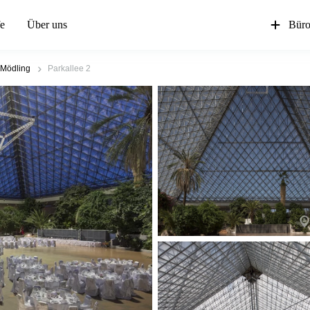
fe
Über uns
Büro
Mödling
Parkallee 2