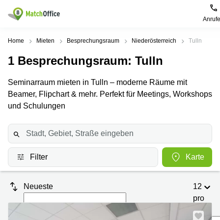
Anruf
Mieten / Vermieten
Home
Mieten
Besprechungsraum
Niederösterreich
Tulln
1
Besprechungsraum
: Tulln
Hilfe
Produktseiten
Beliebte
Beliebte
Städte
Suchanfragen
Seminarraum mieten in Tulln – moderne Räume mit
Büro
Über uns
Beamer, Flipchart & mehr. Perfekt für Meetings, Workshops
mieten
Büro
Tuchlauben
mieten
7A
und Schulungen
Business
Wien
Büro vermieten
Center
Leopold-
Coworking
Ungar-
Coworking
Space
Platz 2
Preis
Wien
Seminarraum
Ausstellungsstraße
Filter
Karte
Seminarraum
50
Anmelden
Virtual
Wien
Office
Wienerbergstraße
Neueste
12
Geschäftsadresse
11
mieten Wien
pro
Margaretenstraße
Seite
Büro
70