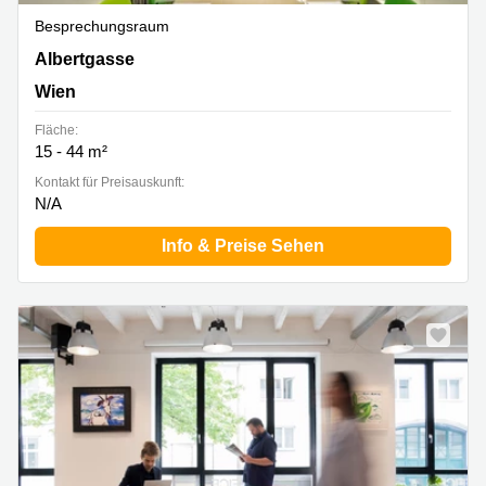
Besprechungsraum
Albertgasse 35, Wien
Albertgasse
Wien
Fläche:
15 - 44 m²
Kontakt für Preisauskunft:
N/A
Info & Preise Sehen