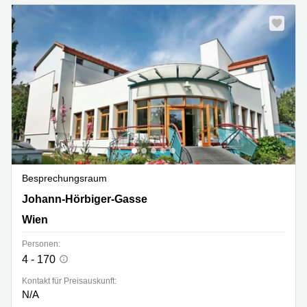
Besprechungsraum
Johann-Hörbiger-Gasse 30, Wien
Johann-Hörbiger-Gasse
Wien
Personen:
4 - 170
Kontakt für Preisauskunft:
N/A