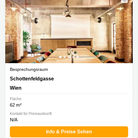
Besprechungsraum
Schottenfeldgasse 74, Wien
Schottenfeldgasse
Wien
Fläche:
62 m²
Kontakt für Preisauskunft:
N/A
Info & Preise Sehen