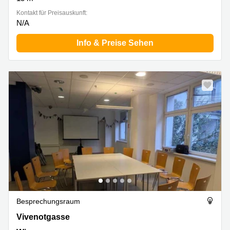
Kontakt für Preisauskunft:
N/A
Info & Preise Sehen
Besprechungsraum
Vivenotgasse 29, Wien
Vivenotgasse