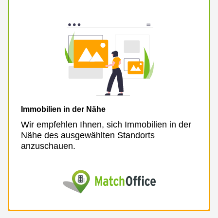
mieten
Sandner-
Linz
Straße
Coworking
Linz
Immobilien in der Nähe
Wir empfehlen Ihnen, sich Immobilien in der
Nähe des ausgewählten Standorts
anzuschauen.