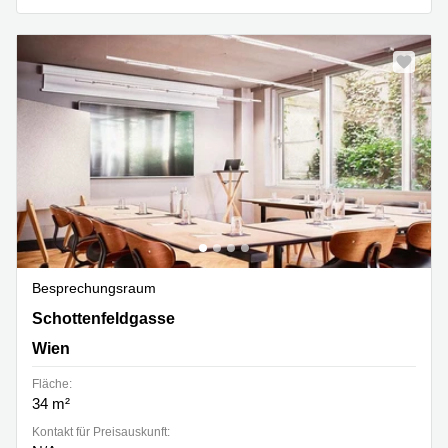
Besprechungsraum
Schottenfeldgasse 74, Wien
Schottenfeldgasse
Wien
Fläche:
34 m²
Kontakt für Preisauskunft: