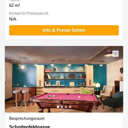
62 m²
Kontakt für Preisauskunft:
N/A
Info & Preise Sehen
Besprechungsraum
Schottenfeldgasse 74, Wien
Schottenfeldgasse