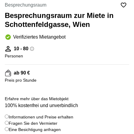
mieten
Besprechungsraum
Wienerbergstraße
Salzburg
11/12A
Besprechungsraum zur Miete in
Business
Simmeringer
Center
Schottenfeldgasse, Wien
Hauptstrasse
Salzburg
24
Verifiziertes Mietangebot
Coworking
Am
Salzburg
Tabor
10 - 80
Seminarraum
36
Personen
Salzburg
Donau-
Büro
City-
ab 90 €
mieten
Strasse
Graz
7
Preis pro Stunde
Business
Schottenring
Center
16
+ 5 bilder
Erfahre mehr über das Mietobjekt
Graz
100% kostenfrei und unverbindlich
Europaplatz
Coworking
2 1150
Space
Wien
Informationen und Preise erhalten
Graz
Fragen Sie den Vermieter
Gertrude-
Eine Besichtigung anfragen
Büro
Fröhlich-