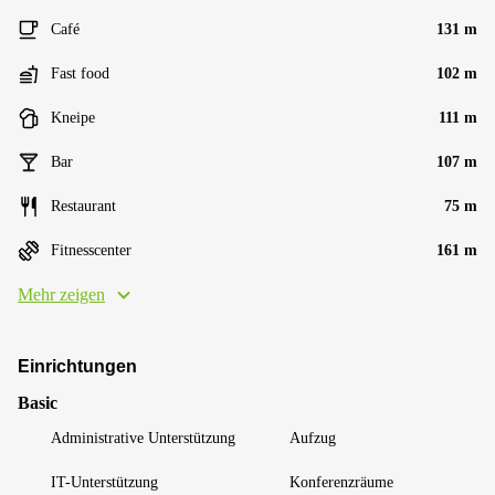
Café
131 m
Fast food
102 m
Kneipe
111 m
Bar
107 m
Restaurant
75 m
Fitnesscenter
161 m
Mehr zeigen
Einrichtungen
Basic
Administrative Unterstützung
Aufzug
IT-Unterstützung
Konferenzräume