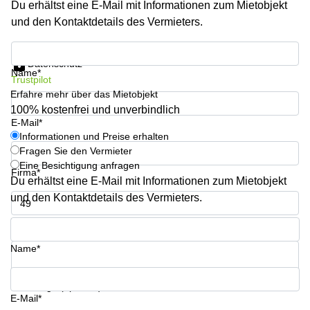
Du erhältst eine E-Mail mit Informationen zum Mietobjekt
mieten
Sandner-
Linz
Straße
und den Kontaktdetails des Vermieters.
Coworking
Informationen und Preise erhalten
Linz
Datenschutz
Name*
Trustpilot
Erfahre mehr über das Mietobjekt
100% kostenfrei und unverbindlich
E-Mail*
Informationen und Preise erhalten
Fragen Sie den Vermieter
Eine Besichtigung anfragen
Firma*
Du erhältst eine E-Mail mit Informationen zum Mietobjekt
und den Kontaktdetails des Vermieters.
Telefon*
Name*
Ihre Frage (optional)
E-Mail*