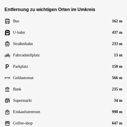
Entfernung zu wichtigen Orten im Umkreis
Bus
162 m
U-bahn
437 m
Straßenbahn
233 m
Fahrradstellplatz
13 m
Parkplatz
150 m
Geldautomat
566 m
Bank
235 m
Supermarkt
34 m
Einkaufszentrum
998 m
Coffee-shop
647 m