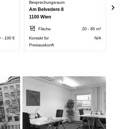
Besprechungsraum
Bespre
Am Belvedere 8
Am Eu
1100 Wien
1120 
Fläche
20 - 85 m²
Fl
 - 100 €
Kontakt für
N/A
Kontakt
Preisauskunft
Preisau