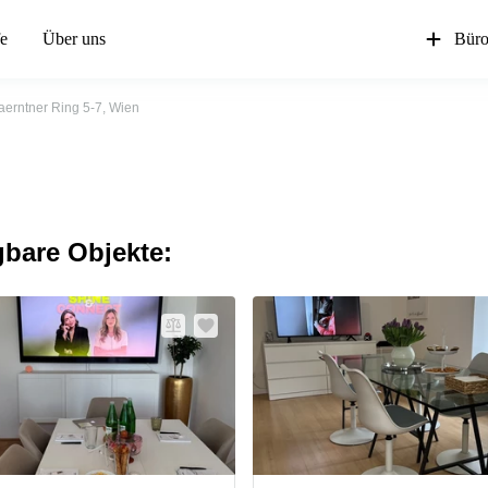
fe
Über uns
Büro
aerntner Ring 5-7, Wien
gbare Objekte: