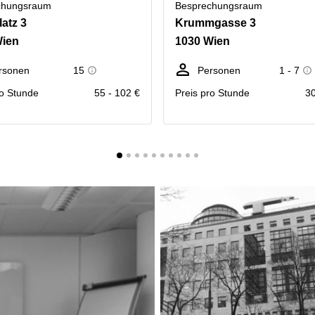
chungsraum
Besprechungsraum
latz 3
Krummgasse 3
Wien
1030 Wien
rsonen
15
Personen
1 - 7
ro Stunde
55 - 102 €
Preis pro Stunde
30