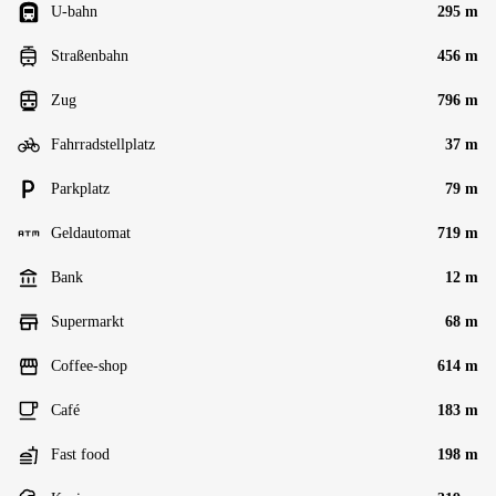
U-bahn
295 m
Straßenbahn
456 m
Zug
796 m
Fahrradstellplatz
37 m
Parkplatz
79 m
Geldautomat
719 m
Bank
12 m
Supermarkt
68 m
Coffee-shop
614 m
Café
183 m
Fast food
198 m