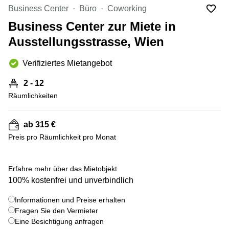
mieten
Business Center
Büro
Coworking
Wienerbergstraße
Salzburg
11/12A
Business Center zur Miete in
Business
Simmeringer
Center
Ausstellungsstrasse, Wien
Hauptstrasse
Salzburg
24
Verifiziertes Mietangebot
Coworking
Am
Salzburg
Tabor
2 - 12
Seminarraum
36
Räumlichkeiten
Salzburg
Donau-
Büro
City-
ab 315 €
mieten
Strasse
Graz
7
Preis pro Räumlichkeit pro Monat
Business
Schottenring
Center
16
+ 6 bilder
Erfahre mehr über das Mietobjekt
Graz
100% kostenfrei und unverbindlich
Europaplatz
Coworking
2 1150
Space
Wien
Informationen und Preise erhalten
Graz
Fragen Sie den Vermieter
Gertrude-
Eine Besichtigung anfragen
Büro
Fröhlich-