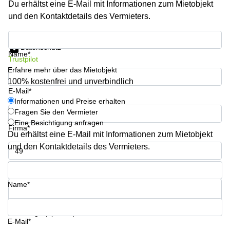
Du erhältst eine E-Mail mit Informationen zum Mietobjekt
mieten
Sandner-
Linz
Straße
und den Kontaktdetails des Vermieters.
Coworking
Informationen und Preise erhalten
Linz
Datenschutz
Name*
Trustpilot
Erfahre mehr über das Mietobjekt
100% kostenfrei und unverbindlich
E-Mail*
Informationen und Preise erhalten
Fragen Sie den Vermieter
Eine Besichtigung anfragen
Firma*
Du erhältst eine E-Mail mit Informationen zum Mietobjekt
und den Kontaktdetails des Vermieters.
Telefon*
Name*
Ihre Frage (optional)
E-Mail*