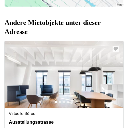
Andere Mietobjekte unter dieser
Adresse
Virtuelle Büros
Ausstellungsstrasse 50/C,2.OG, Wien
Ausstellungsstrasse