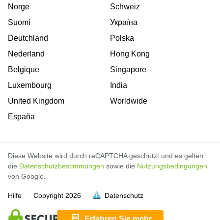
Norge
Schweiz
Suomi
Україна
Deutchland
Polska
Nederland
Hong Kong
Belgique
Singapore
Luxembourg
India
United Kingdom
Worldwide
España
Diese Website wird durch reCAPTCHA geschützt und es gelten
die
Datenschutzbestimmungen
sowie die
Nutzungsbedingungen
von Google.
Hilfe
Copyright
2026
Datenschutz
voll
voll
voll
voll
voll
voll
voll
voll
voll
voll
voll
voll
voll
Erfahren Sie mehr