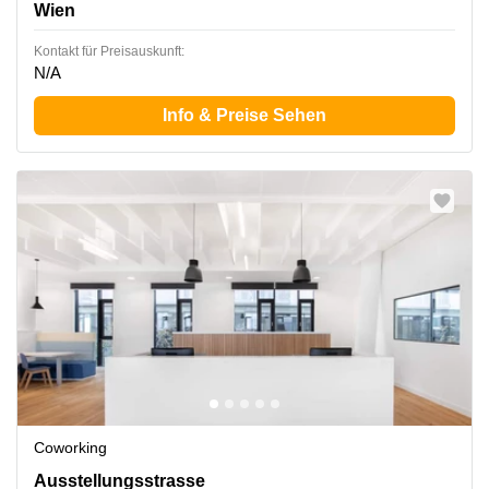
Wien
Kontakt für Preisauskunft:
N/A
Info & Preise Sehen
Coworking
Ausstellungsstrasse 50/C,2.OG, Wien
Ausstellungsstrasse