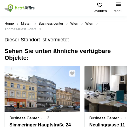
Favoriten
Menü
Mieten / Vermieten
Home
Mieten
Business center
Wien
Wien
Thomas-Klestil-Platz 13
Hilfe
Produktseiten
Beliebte
Beliebte
Dieser Standort ist vermietet
Städte
Suchanfragen
Büro
Sehen Sie unten ähnliche verfügbare
Über uns
mieten
Büro
Tuchlauben
Objekte:
mieten
7A
Business
Wien
Büro vermieten
Center
Leopold-
Coworking
Ungar-
Coworking
Space
Platz 2
Preis
Wien
Seminarraum
Ausstellungsstraße
Seminarraum
50
Anmelden
Virtual
Wien
Office
Wienerbergstraße
Geschäftsadresse
11
mieten Wien
Business Center
+2
Business Center
+
Margaretenstraße
Büro
70
Simmeringer Hauptstraße 24
Neulinggasse 11