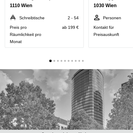
mieten
1110 Wien
1030 Wien
Wienerbergstraße
Salzburg
11/12A
Business
Schreibtische
2 - 54
Personen
Simmeringer
Center
Hauptstrasse
Preis pro
ab 199 €
Kontakt für
Salzburg
24
Räumlichkeit pro
Preisauskunft
Coworking
Monat
Am
Salzburg
Tabor
Seminarraum
36
Salzburg
Donau-
Büro
City-
mieten
Strasse
Graz
7
Business
Schottenring
Center
16
Graz
Europaplatz
Coworking
2 1150
Space
Wien
Graz
Gertrude-
Büro
Fröhlich-