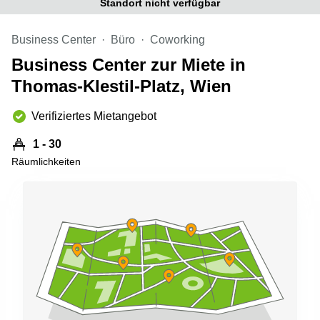
Standort nicht verfügbar
mieten
Sandner-
Linz
Straße
Business Center
Büro
Coworking
Coworking
Linz
Business Center zur Miete in
Thomas-Klestil-Platz, Wien
Verifiziertes Mietangebot
1 - 30
Räumlichkeiten