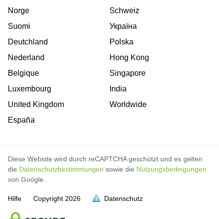
Norge
Schweiz
Suomi
Україна
Deutchland
Polska
Nederland
Hong Kong
Belgique
Singapore
Luxembourg
India
United Kingdom
Worldwide
España
Diese Website wird durch reCAPTCHA geschützt und es gelten
die
Datenschutzbestimmungen
sowie die
Nutzungsbedingungen
von Google.
Hilfe
Copyright
2026
Datenschutz
voll
voll
voll
voll
voll
voll
voll
voll
voll
voll