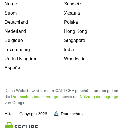
Norge
Schweiz
Suomi
Україна
Deutchland
Polska
Nederland
Hong Kong
Belgique
Singapore
Luxembourg
India
United Kingdom
Worldwide
España
Diese Website wird durch reCAPTCHA geschützt und es gelten
die
Datenschutzbestimmungen
sowie die
Nutzungsbedingungen
von Google.
Hilfe
Copyright
2026
Datenschutz
voll
voll
voll
voll
voll
voll
voll
voll
voll
voll