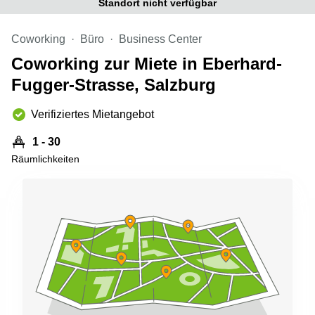
Standort nicht verfügbar
mieten
Sandner-
Linz
Straße
Coworking
Büro
Business Center
Coworking
Linz
Coworking zur Miete in Eberhard-
Fugger-Strasse, Salzburg
Verifiziertes Mietangebot
1 - 30
Räumlichkeiten