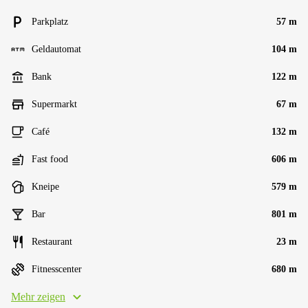
Parkplatz
57 m
Geldautomat
104 m
Bank
122 m
Supermarkt
67 m
Café
132 m
Fast food
606 m
Kneipe
579 m
Bar
801 m
Restaurant
23 m
Fitnesscenter
680 m
Mehr zeigen