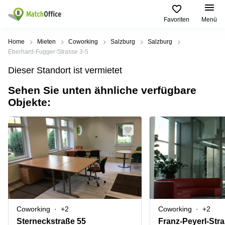
Favoriten
Menü
Mieten / Vermieten
Home
Mieten
Coworking
Salzburg
Salzburg
Eberhard-Fugger-Strasse 3-5
Hilfe
Produktseiten
Beliebte
Beliebte
Dieser Standort ist vermietet
Städte
Suchanfragen
Büro
Sehen Sie unten ähnliche verfügbare
Über uns
mieten
Büro
Tuchlauben
Objekte:
mieten
7A
Business
Wien
Büro vermieten
Center
Leopold-
Coworking
Ungar-
Coworking
Space
Platz 2
Preis
Wien
Seminarraum
Ausstellungsstraße
Seminarraum
50
Anmelden
Virtual
Wien
Office
Wienerbergstraße
Geschäftsadresse
11
mieten Wien
Coworking
+2
Coworking
+2
Margaretenstraße
Büro
70
Sterneckstraße 55
Franz-Peyerl-Str