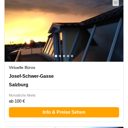
Virtuelle Büros
Josef-Schwer-Gasse 9a, Salzburg
Josef-Schwer-Gasse
Salzburg
Monatliche Miete:
ab 100 €
Info & Preise Sehen