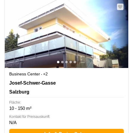
Business Center
+2
Josef-Schwer-Gasse 9a, Salzburg
Josef-Schwer-Gasse
Salzburg
Fläche:
10 - 150 m²
Kontakt für Preisauskunft:
N/A