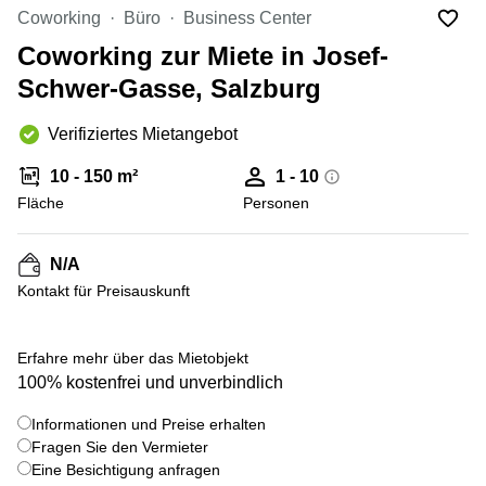
mieten
Coworking
Büro
Business Center
Wienerbergstraße
Salzburg
11/12A
Coworking zur Miete in Josef-
Business
Simmeringer
Center
Schwer-Gasse, Salzburg
Hauptstrasse
Salzburg
24
Verifiziertes Mietangebot
Coworking
Am
Salzburg
Tabor
10 - 150 m²
1 - 10
Seminarraum
36
Fläche
Personen
Salzburg
Donau-
Büro
City-
N/A
mieten
Strasse
Graz
7
Kontakt für Preisauskunft
Business
Schottenring
Center
16
+ 2 bilder
Erfahre mehr über das Mietobjekt
Graz
100% kostenfrei und unverbindlich
Europaplatz
Coworking
2 1150
Space
Wien
Informationen und Preise erhalten
Graz
Fragen Sie den Vermieter
Gertrude-
Eine Besichtigung anfragen
Büro
Fröhlich-