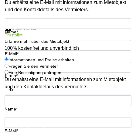
Du erhältst eine E-Mail mit Informationen zum Mietobjekt
mieten
Sandner-
Linz
Straße
und den Kontaktdetails des Vermieters.
Coworking
Informationen und Preise erhalten
Linz
Datenschutz
Name*
Trustpilot
Erfahre mehr über das Mietobjekt
100% kostenfrei und unverbindlich
E-Mail*
Informationen und Preise erhalten
Fragen Sie den Vermieter
Eine Besichtigung anfragen
Firma*
Du erhältst eine E-Mail mit Informationen zum Mietobjekt
und den Kontaktdetails des Vermieters.
Telefon*
Name*
Ihre Frage (optional)
E-Mail*