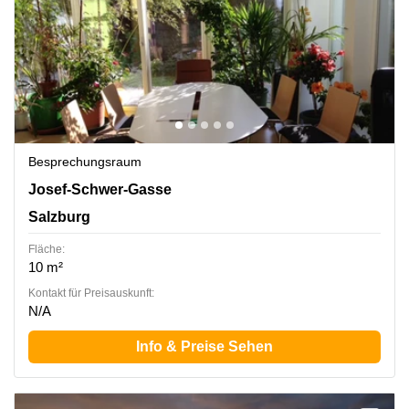
Besprechungsraum
Josef-Schwer-Gasse 9a, Salzburg
Josef-Schwer-Gasse
Salzburg
Fläche:
10 m²
Kontakt für Preisauskunft:
N/A
Info & Preise Sehen