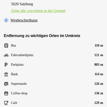
5020 Salzburg
Zeige alle сoworking in der Gegend
Wegbeschreibung
Entfernung zu wichtigen Orten im Umkreis
Bus
110 m
Fahrradstellplatz
121 m
Parkplatz
803 m
Bank
114 m
Supermarkt
126 m
Coffee-shop
136 m
Café
229 m