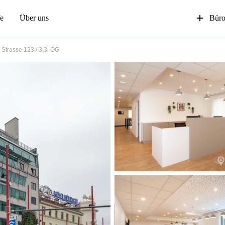
fe
Über uns
Büro
r Strasse 123 / 3,3. OG