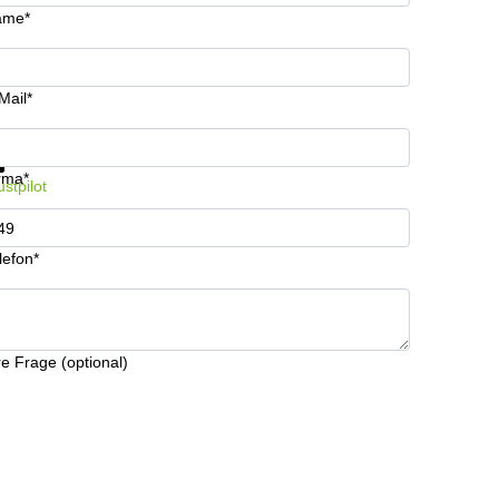
ame*
Mail*
formationen und Preise erhalten
Datenschutz
rma*
ustpilot
lefon*
re Frage (optional)