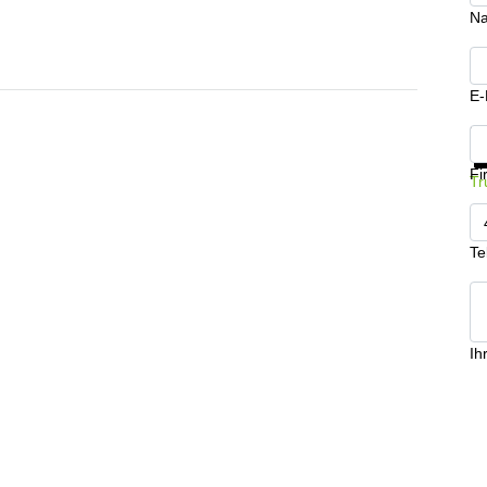
N
E-
In
Fi
Tr
Te
Ih