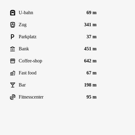
U-bahn
69 m
Zug
341 m
Parkplatz
37 m
Bank
451 m
Coffee-shop
642 m
Fast food
67 m
Bar
198 m
Fitnesscenter
95 m