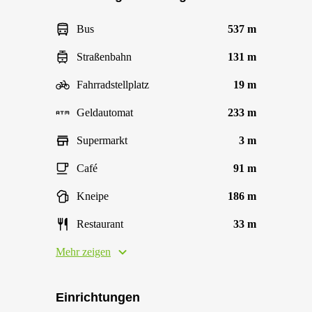
Bus
537 m
Straßenbahn
131 m
Fahrradstellplatz
19 m
Geldautomat
233 m
Supermarkt
3 m
Café
91 m
Kneipe
186 m
Restaurant
33 m
Mehr zeigen
Einrichtungen