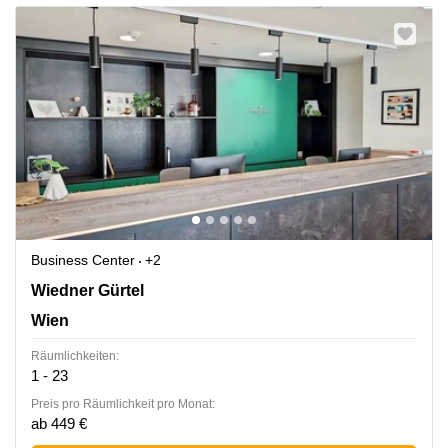
Business Center
+2
Wiedner Gürtel 13,The Icon Vienna,Turm 24, 3. Etage,
Wiedner Gürtel
Wien
Wien
Räumlichkeiten:
1 - 23
Preis pro Räumlichkeit pro Monat:
ab 449 €