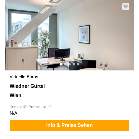
Virtuelle Büros
Wiedner Gürtel 13,The Icon Vienna,Turm 24, 3. Etage,
Wiedner Gürtel
Wien
Wien
Kontakt für Preisauskunft:
N/A
Info & Preise Sehen