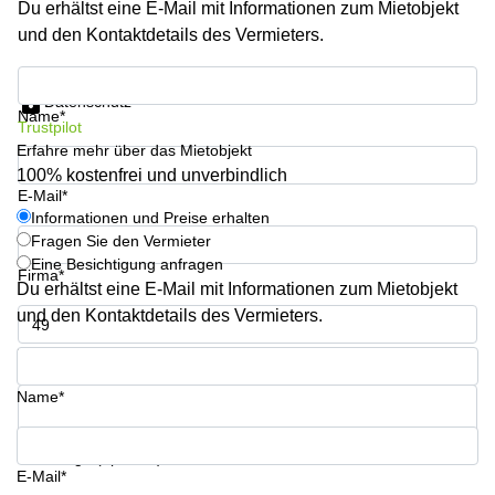
Du erhältst eine E-Mail mit Informationen zum Mietobjekt
mieten
Sandner-
Linz
Straße
und den Kontaktdetails des Vermieters.
Coworking
Informationen und Preise erhalten
Linz
Datenschutz
Name*
Trustpilot
Erfahre mehr über das Mietobjekt
100% kostenfrei und unverbindlich
E-Mail*
Informationen und Preise erhalten
Fragen Sie den Vermieter
Eine Besichtigung anfragen
Firma*
Du erhältst eine E-Mail mit Informationen zum Mietobjekt
und den Kontaktdetails des Vermieters.
Telefon*
Name*
Ihre Frage (optional)
E-Mail*