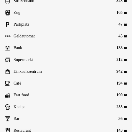
Straßenbahn
323 m
Zug
105 m
Parkplatz
47 m
Geldautomat
45 m
Bank
138 m
Supermarkt
212 m
Einkaufszentrum
942 m
Café
194 m
Fast food
190 m
Kneipe
255 m
Bar
36 m
Restaurant
143 m