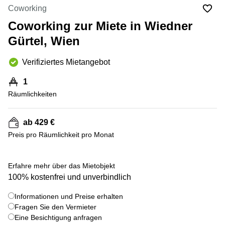
mieten
Coworking
Wienerbergstraße
Salzburg
11/12A
Coworking zur Miete in Wiedner
Business
Simmeringer
Center
Gürtel, Wien
Hauptstrasse
Salzburg
24
Verifiziertes Mietangebot
Coworking
Am
Salzburg
Tabor
1
Seminarraum
36
Räumlichkeiten
Salzburg
Donau-
Büro
City-
ab 429 €
mieten
Strasse
Graz
7
Preis pro Räumlichkeit pro Monat
Business
Schottenring
Center
16
+ 9 bilder
Erfahre mehr über das Mietobjekt
Graz
100% kostenfrei und unverbindlich
Europaplatz
Coworking
2 1150
Space
Wien
Informationen und Preise erhalten
Graz
Fragen Sie den Vermieter
Gertrude-
Eine Besichtigung anfragen
Büro
Fröhlich-