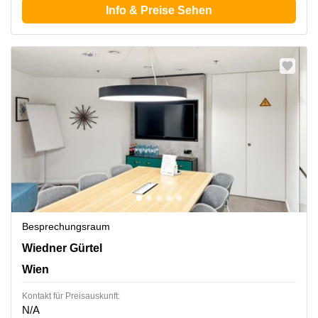
Info & Preise Sehen
Besprechungsraum
Wiedner Gürtel 13,The Icon Vienna,Turm 24, 3. Etage,
Wiedner Gürtel
Wien
Wien
Kontakt für Preisauskunft:
N/A