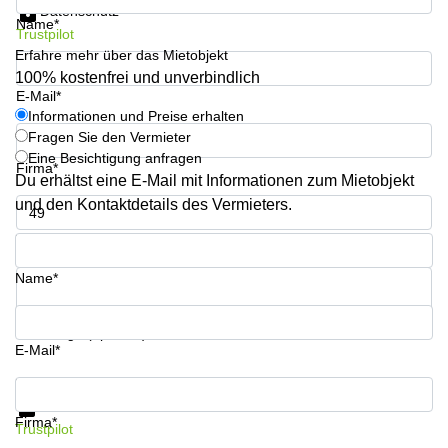
Datenschutz
mieten
Sandner-
Name*
Linz
Straße
Trustpilot
Erfahre mehr über das Mietobjekt
Coworking
100% kostenfrei und unverbindlich
Linz
E-Mail*
Informationen und Preise erhalten
Fragen Sie den Vermieter
Eine Besichtigung anfragen
Firma*
Du erhältst eine E-Mail mit Informationen zum Mietobjekt
und den Kontaktdetails des Vermieters.
Telefon*
Name*
Ihre Frage (optional)
E-Mail*
Informationen und Preise erhalten
Datenschutz
Firma*
Trustpilot