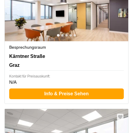
Besprechungsraum
Kärntner Straße 1, Graz
Kärntner Straße
Graz
Kontakt für Preisauskunft:
N/A
Info & Preise Sehen