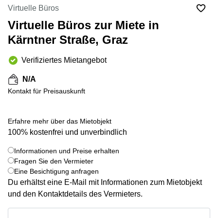
mieten
Virtuelle Büros
Wienerbergstraße
Salzburg
11/12A
Virtuelle Büros zur Miete in
Business
Simmeringer
Center
Kärntner Straße, Graz
Hauptstrasse
Salzburg
24
Verifiziertes Mietangebot
Coworking
Am
Salzburg
Tabor
N/A
Seminarraum
36
Kontakt für Preisauskunft
Salzburg
Donau-
Büro
City-
Erfahre mehr über das Mietobjekt
mieten
Strasse
Graz
7
100% kostenfrei und unverbindlich
Business
Schottenring
Informationen und Preise erhalten
Center
16
+ 4 bilder
Fragen Sie den Vermieter
Graz
Eine Besichtigung anfragen
Europaplatz
Coworking
2 1150
Du erhältst eine E-Mail mit Informationen zum Mietobjekt
Space
Wien
und den Kontaktdetails des Vermieters.
Graz
Gertrude-
Informationen und Preise erhalten
Büro
Fröhlich-