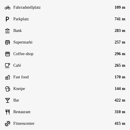
Fahrradstellplatz
109 m
Parkplatz
741 m
Bank
283 m
Supermarkt
257 m
Coffee-shop
296 m
Café
265 m
Fast food
170 m
Kneipe
144 m
Bar
422 m
Restaurant
310 m
Fitnesscenter
415 m