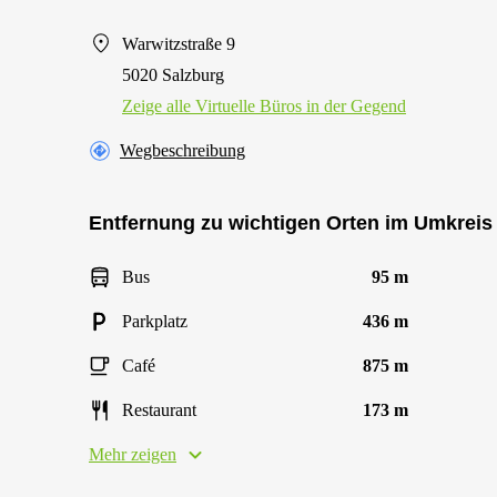
Warwitzstraße 9
5020 Salzburg
Zeige alle Virtuelle Büros in der Gegend
Wegbeschreibung
Entfernung zu wichtigen Orten im Umkreis
Bus
95 m
Parkplatz
436 m
Café
875 m
Restaurant
173 m
Mehr zeigen