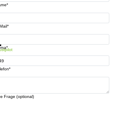
ame*
Mail*
formationen und Preise erhalten
Datenschutz
rma*
ustpilot
lefon*
re Frage (optional)