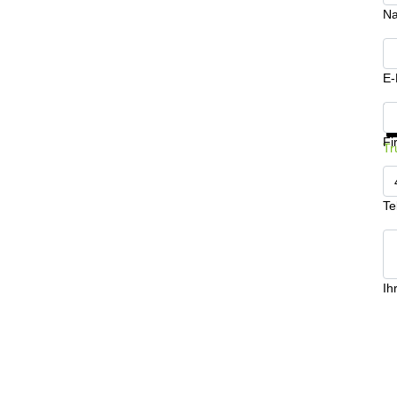
N
E-
In
Fi
Tr
Te
Ih