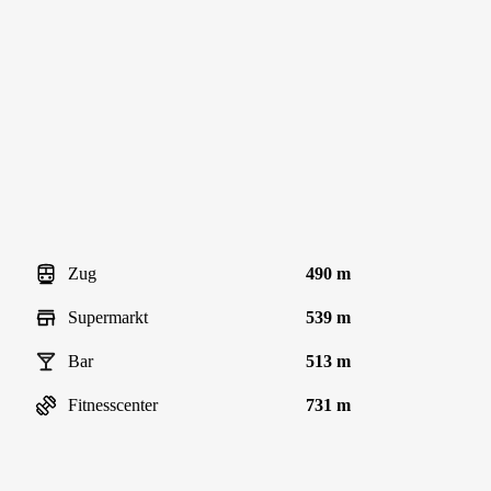
Zug
490 m
Supermarkt
539 m
Bar
513 m
Fitnesscenter
731 m