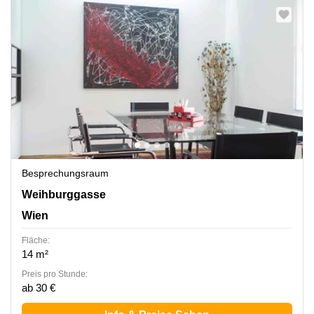
Besprechungsraum
Weihburggasse 21 / 13, Wien
Weihburggasse
Wien
Fläche:
14 m²
Preis pro Stunde:
ab 30 €