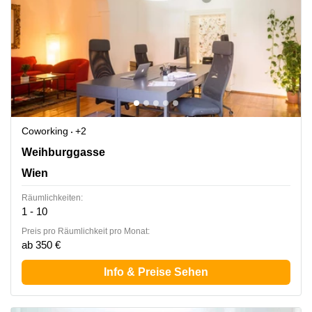
Coworking
+2
Weihburggasse 21 / 13, Wien
Weihburggasse
Wien
Räumlichkeiten:
1 - 10
Preis pro Räumlichkeit pro Monat:
ab 350 €
Info & Preise Sehen