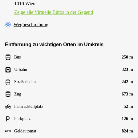
1010 Wien
Zeige alle Virtuelle Büros in der Gegend
Wegbeschreibung
Entfernung zu wichtigen Orten im Umkreis
Bus
250 m
U-bahn
323 m
Straßenbahn
242 m
Zug
673 m
Fahrradstellplatz
52 m
Parkplatz
126 m
Geldautomat
824 m