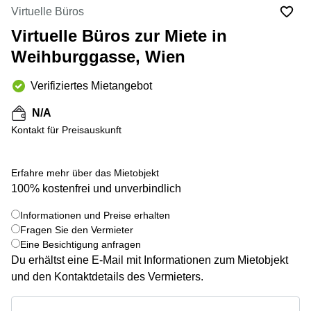
mieten
Virtuelle Büros
Wienerbergstraße
Salzburg
11/12A
Virtuelle Büros zur Miete in
Business
Simmeringer
Center
Weihburggasse, Wien
Hauptstrasse
Salzburg
24
Verifiziertes Mietangebot
Coworking
Am
Salzburg
Tabor
N/A
Seminarraum
36
Kontakt für Preisauskunft
Salzburg
Donau-
Büro
City-
Erfahre mehr über das Mietobjekt
mieten
Strasse
Graz
7
100% kostenfrei und unverbindlich
Business
Schottenring
Informationen und Preise erhalten
Center
16
+ 5 bilder
Fragen Sie den Vermieter
Graz
Eine Besichtigung anfragen
Europaplatz
Coworking
2 1150
Du erhältst eine E-Mail mit Informationen zum Mietobjekt
Space
Wien
und den Kontaktdetails des Vermieters.
Graz
Gertrude-
Informationen und Preise erhalten
Büro
Fröhlich-