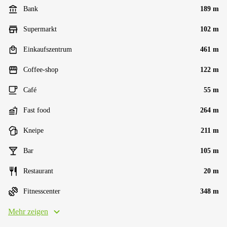
Bank
189 m
Supermarkt
102 m
Einkaufszentrum
461 m
Coffee-shop
122 m
Café
55 m
Fast food
264 m
Kneipe
211 m
Bar
105 m
Restaurant
20 m
Fitnesscenter
348 m
Mehr zeigen