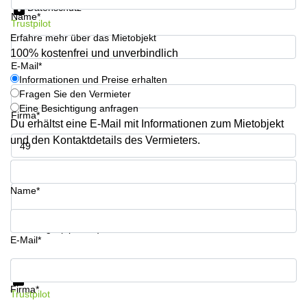
Datenschutz
mieten
Sandner-
Name*
Linz
Straße
Trustpilot
Erfahre mehr über das Mietobjekt
Coworking
100% kostenfrei und unverbindlich
Linz
E-Mail*
Informationen und Preise erhalten
Fragen Sie den Vermieter
Eine Besichtigung anfragen
Firma*
Du erhältst eine E-Mail mit Informationen zum Mietobjekt
und den Kontaktdetails des Vermieters.
Telefon*
Name*
Ihre Frage (optional)
E-Mail*
Informationen und Preise erhalten
Datenschutz
Firma*
Trustpilot