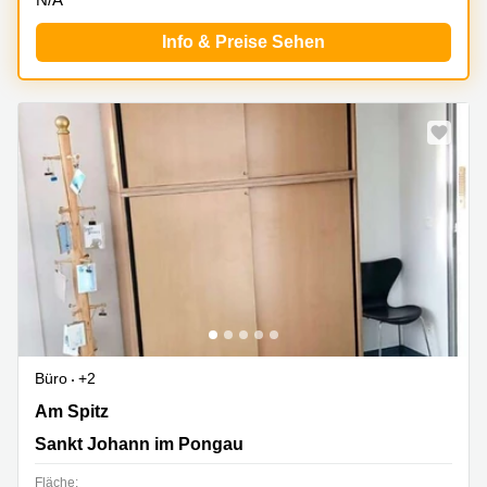
Info & Preise Sehen
Neu
Büro
+2
Am Spitz 1, Sankt Johann im Pongau
Am Spitz
Sankt Johann im Pongau
Fläche: