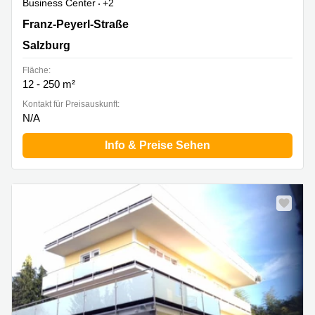
Business Center
+2
Franz-Peyerl-Strasse 15, Salzburg
Franz-Peyerl-Straße
Salzburg
Fläche:
12 - 250 m²
Kontakt für Preisauskunft:
N/A
Info & Preise Sehen