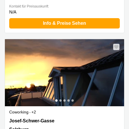
Kontakt für Preisauskunft:
N/A
Info & Preise Sehen
Coworking
+2
Josef-Schwer-Gasse 9a, Salzburg
Josef-Schwer-Gasse