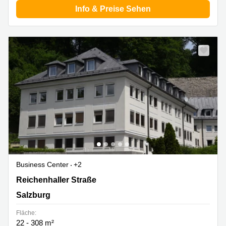
Info & Preise Sehen
Business Center
+2
Reichenhaller Straße 6, Salzburg
Reichenhaller Straße
Salzburg
Fläche:
22 - 308 m²