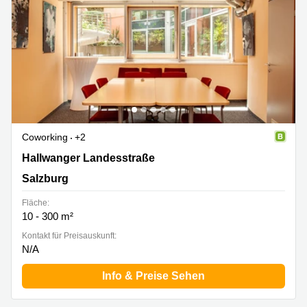
Coworking
+2
Hallwanger Landesstraße 6, Salzburg
Hallwanger Landesstraße
Salzburg
Fläche:
10 - 300 m²
Kontakt für Preisauskunft:
N/A
Info & Preise Sehen