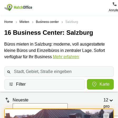
Anruf
Mieten / Vermieten
Home
Mieten
Business center
Salzburg
16
Business Center
: Salzburg
Hilfe
Produktseiten
Beliebte
Beliebte
Städte
Suchanfragen
Büros mieten in Salzburg: moderne, voll ausgestattete
Büro
Über uns
kleine Büros und Einzelbüros in zentraler Lage. Sofort
mieten
Büro
Tuchlauben
mieten
7A
verfügbar für Ihr Business
Mehr erfahren
Business
Wien
Büro vermieten
Center
Leopold-
Coworking
Ungar-
Coworking
Space
Platz 2
Preis
Wien
Seminarraum
Ausstellungsstraße
Filter
Karte
Seminarraum
50
Anmelden
Virtual
Wien
Office
Wienerbergstraße
Neueste
12
Geschäftsadresse
11
mieten Wien
pro
Margaretenstraße
Seite
Büro
70