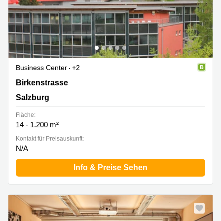
Business Center
+2
Birkenstrasse 2, Salzburg
Birkenstrasse
Salzburg
Fläche:
14 - 1.200 m²
Kontakt für Preisauskunft:
N/A
Info & Preise Sehen