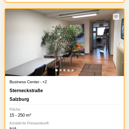
mieten
Sandner-
Linz
Straße
Coworking
Linz
Business Center
+2
Sterneckstraße 55, Salzburg
Sterneckstraße
Salzburg
Fläche:
15 - 250 m²
Kontakt für Preisauskunft:
N/A