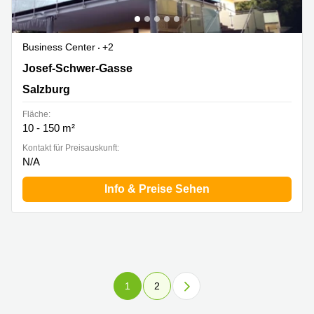
Business Center
+2
Josef-Schwer-Gasse 9a, Salzburg
Josef-Schwer-Gasse
Salzburg
Fläche:
10 - 150 m²
Kontakt für Preisauskunft:
N/A
Info & Preise Sehen
1
2