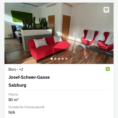
Büro
+2
Josef-Schwer-Gasse 9, Salzburg
Josef-Schwer-Gasse
Salzburg
Fläche:
80 m²
Kontakt für Preisauskunft:
N/A