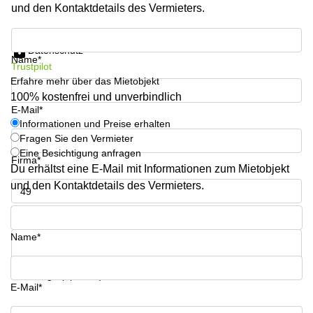
und den Kontaktdetails des Vermieters.
mieten
Sandner-
Linz
Straße
Informationen und Preise erhalten
Coworking
Datenschutz
Linz
Name*
Trustpilot
Erfahre mehr über das Mietobjekt
100% kostenfrei und unverbindlich
E-Mail*
Informationen und Preise erhalten
Fragen Sie den Vermieter
Eine Besichtigung anfragen
Firma*
Du erhältst eine E-Mail mit Informationen zum Mietobjekt
und den Kontaktdetails des Vermieters.
Telefon*
Name*
Ihre Frage (optional)
E-Mail*
Informationen und Preise erhalten