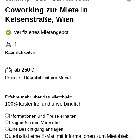
mieten
Wienerbergstraße
Salzburg
Coworking zur Miete in
11/12A
Kelsenstraße, Wien
Business
Simmeringer
Center
Hauptstrasse
Salzburg
Verifiziertes Mietangebot
24
Coworking
1
Am
Salzburg
Tabor
Räumlichkeiten
Seminarraum
36
Salzburg
Donau-
ab 250 €
Büro
City-
Preis pro Räumlichkeit pro Monat
mieten
Strasse
Graz
7
+ 6 bilder
Business
Schottenring
Erfahre mehr über das Mietobjekt
Center
16
100% kostenfrei und unverbindlich
Graz
Europaplatz
Informationen und Preise erhalten
Coworking
2 1150
Space
Wien
Fragen Sie den Vermieter
Graz
Eine Besichtigung anfragen
Gertrude-
Du erhältst eine E-Mail mit Informationen zum Mietobjekt
Büro
Fröhlich-