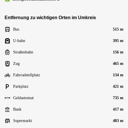
Entfernung zu wichtigen Orten im Umkreis
Bus
515 m
U-bahn
395 m
Straßenbahn
156 m
Zug
465 m
Fahrradstellplatz
134 m
Parkplatz
421 m
Geldautomat
735 m
Bank
417 m
Supermarkt
483 m