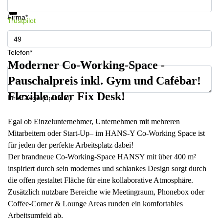
Datenschutz
Firma*
Trustpilot
Telefon*
Moderner Co-Working-Space -
Pauschalpreis inkl. Gym und Cafébar!
Flexible oder Fix Desk!
Ihre Frage (optional)
Egal ob Einzelunternehmer, Unternehmen mit mehreren
Mitarbeitern oder Start-Up– im HANS-Y Co-Working Space ist
für jeden der perfekte Arbeitsplatz dabei!
Der brandneue Co-Working-Space HANSY mit über 400 m²
inspiriert durch sein modernes und schlankes Design sorgt durch
die offen gestaltet Fläche für eine kollaborative Atmosphäre.
Zusätzlich nutzbare Bereiche wie Meetingraum, Phonebox oder
Coffee-Corner & Lounge Areas runden ein komfortables
Arbeitsumfeld ab.