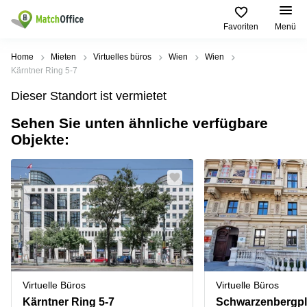
Favoriten
Menü
Mieten / Vermieten
Home
Mieten
Virtuelles büros
Wien
Wien
Kärntner Ring 5-7
Hilfe
Produktseiten
Beliebte
Beliebte
Dieser Standort ist vermietet
Städte
Suchanfragen
Büro
Sehen Sie unten ähnliche verfügbare
Über uns
mieten
Büro
Tuchlauben
Objekte:
mieten
7A
Business
Wien
Büro vermieten
Center
Leopold-
Coworking
Ungar-
Coworking
Space
Platz 2
Preis
Wien
Seminarraum
Ausstellungsstraße
Seminarraum
50
Anmelden
Virtual
Wien
Office
Wienerbergstraße
Geschäftsadresse
11
mieten Wien
Virtuelle Büros
Virtuelle Büros
Margaretenstraße
Büro
70
Kärntner Ring 5-7
Schwarzenbergpl