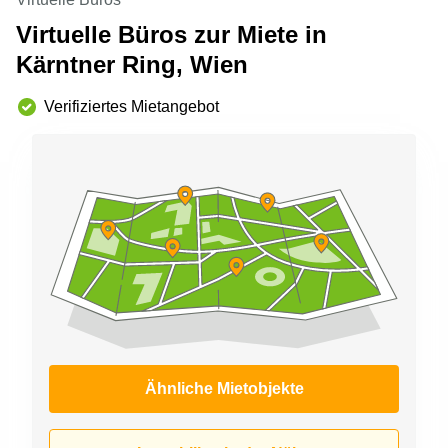
mieten
Sandner-
Virtuelle Büros zur Miete in
Linz
Straße
Kärntner Ring, Wien
Coworking
Linz
Verifiziertes Mietangebot
Ähnliche Mietobjekte