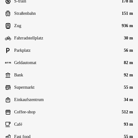
S-train
178 m
Straßenbahn
151 m
Zug
936 m
Fahrradstellplatz
30 m
Parkplatz
56 m
Geldautomat
82 m
Bank
92 m
Supermarkt
55 m
Einkaufszentrum
34 m
Coffee-shop
512 m
Café
93 m
Fast food
55 m