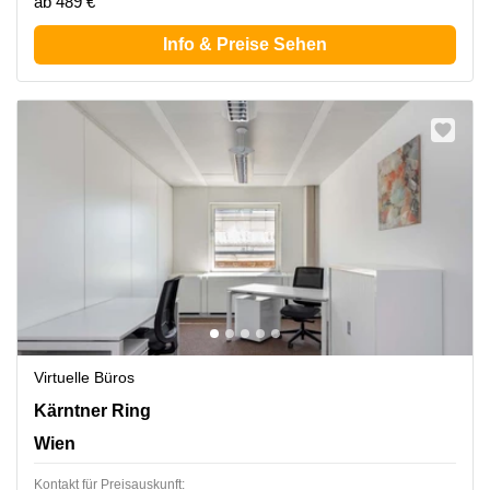
ab 489 €
Info & Preise Sehen
Virtuelle Büros
Kärntner Ring 5-7, Wien
Kärntner Ring
Wien
Kontakt für Preisauskunft: