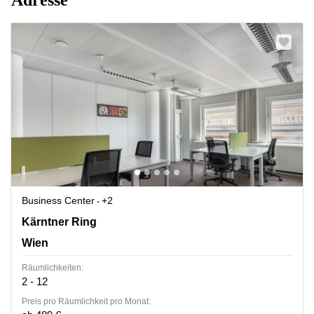
Business Center
+2
Kärntner Ring 5-7, Wien
Kärntner Ring
Wien
Räumlichkeiten:
2 - 12
Preis pro Räumlichkeit pro Monat: