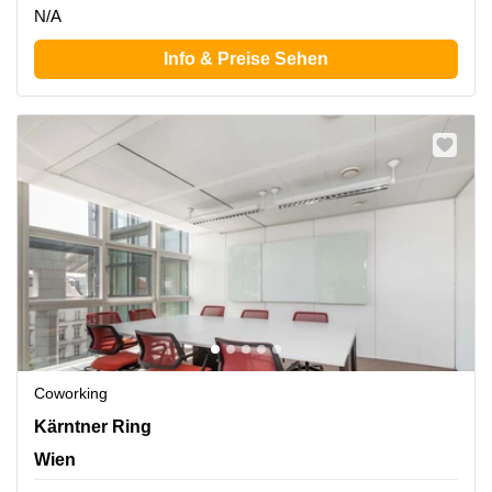
N/A
Info & Preise Sehen
Coworking
Kärntner Ring 5-7, Wien
Kärntner Ring
Wien